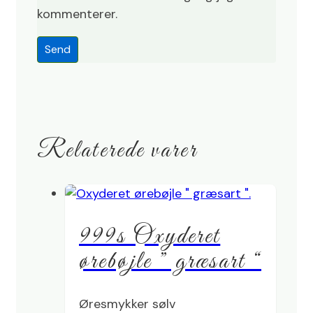
kommenterer.
Relaterede varer
999s Oxyderet
ørebøjle ” græsart “
Øresmykker sølv