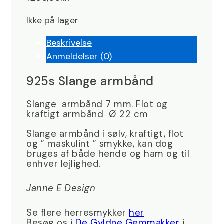
Ikke på lager
Beskrivelse
Anmeldelser (0)
925s Slange armbånd
Slange armbånd 7 mm. Flot og
kraftigt armbånd Ø 22 cm
Slange armbånd i sølv, kraftigt, flot
og ” maskulint ” smykke, kan dog
bruges af både hende og ham og til
enhver lejlighed.
Janne E Design
Se flere herresmykker
her
Besøg os i
De Gyldne Gemmakker
i