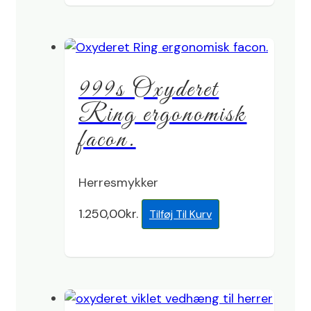
999s Oxyderet
Ring ergonomisk
facon.
Herresmykker
1.250,00
kr.
Tilføj Til Kurv