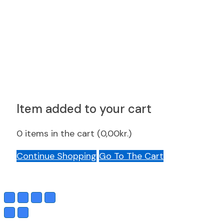
Item added to your cart
0
items in the cart (
0,00
kr.
)
Continue Shopping
Go To The Cart