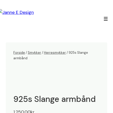
↓
Hop
til
Men
hovedindhold
Forside
/
Smykker
/
Herresmykker
/ 925s Slange
armbånd
925s Slange armbånd
1.250,00
kr.