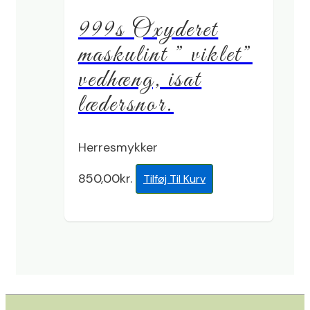
999s Oxyderet
maskulint ” viklet”
vedhæng, isat
lædersnor.
Herresmykker
850,00
kr.
Tilføj Til Kurv