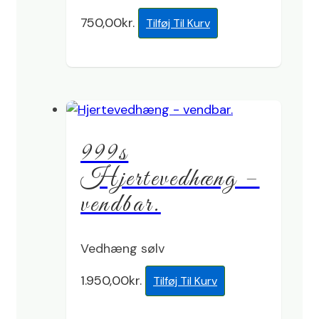
750,00
kr.
Tilføj Til Kurv
999s
Hjertevedhæng –
vendbar.
Vedhæng sølv
1.950,00
kr.
Tilføj Til Kurv