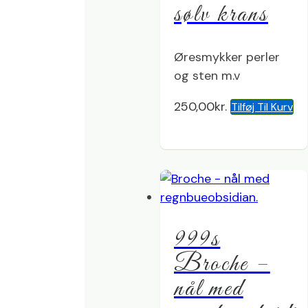
sølv krans
Øresmykker perler
og sten m.v
250,00
kr.
Tilføj Til Kurv
999s
Broche –
nål med