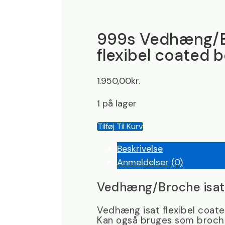
999s Vedhæng/B
flexibel coated
1.950,00
kr.
1 på lager
999s
Tilføj Til Kurv
Vedhæng/Broche
Beskrivelse
isat
Anmeldelser (0)
flexibel
coated
Vedhæng/Broche isat 
bomuldssnor
antal
Vedhæng isat flexibel coa
Kan også bruges som broch