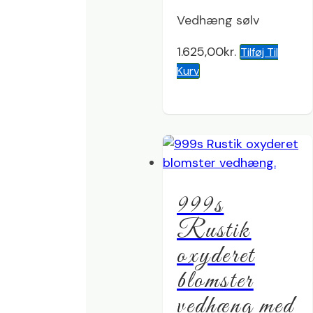
Vedhæng sølv
1.625,00
kr.
Tilføj Til
Kurv
999s
Rustik
oxyderet
blomster
vedhæng med