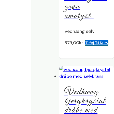
grøn
amatyst.
Vedhæng sølv
875,00
kr.
Tilføj Til Kurv
Vedhæng
bjergkrystal
dråbe med