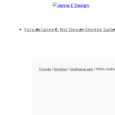
↓
Hop
til
Main
hovedindhold
Forside
Janne E.
Nyt Design
Smykke Galle
Navigation
Forside
/
Smykker
/
Vedhæng sølv
/ 999s Vedhæ