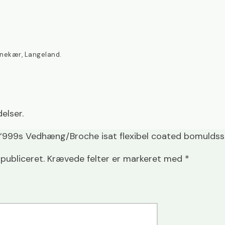
anekær, Langeland.
elser.
 “999s Vedhæng/Broche isat flexibel coated bomuldss
 publiceret.
Krævede felter er markeret med
*