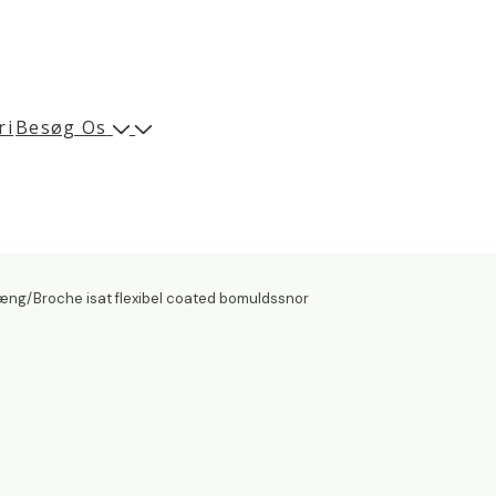
ri
Besøg Os
ng/Broche isat flexibel coated bomuldssnor