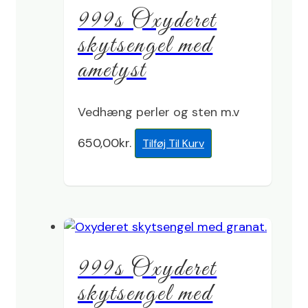
999s Oxyderet
skytsengel med
ametyst
Vedhæng perler og sten m.v
650,00
kr.
Tilføj Til Kurv
999s Oxyderet
skytsengel med