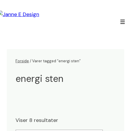
↓
Hop
til
Men
hovedindhold
Forside
/ Varer tagged “energi sten”
energi sten
Viser 8 resultater