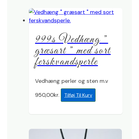
999s Vedhæng ”
græsart ” med sort
ferskvandsperle
Vedhæng perler og sten m.v
950,00
kr.
Tilføj Til Kurv