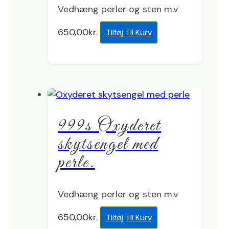
Vedhæng perler og sten m.v
650,00
kr.
Tilføj Til Kurv
999s Oxyderet
skytsengel med
perle.
Vedhæng perler og sten m.v
650,00
kr.
Tilføj Til Kurv