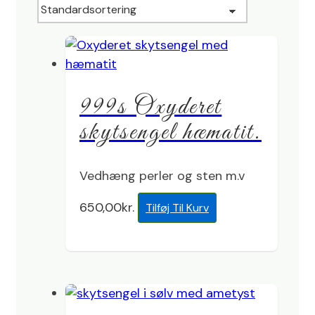
999s Oxyderet
skytsengel hæmatit.
Vedhæng perler og sten m.v
650,00
kr.
Tilføj Til Kurv