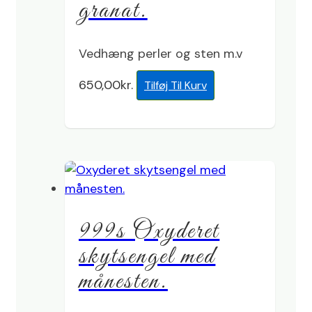
granat.
Vedhæng perler og sten m.v
650,00
kr.
Tilføj Til Kurv
999s Oxyderet
skytsengel med
månesten.