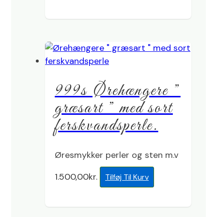
999s Ørehængere ”
græsart ” med sort
ferskvandsperle.
Øresmykker perler og sten m.v
1.500,00
kr.
Tilføj Til Kurv