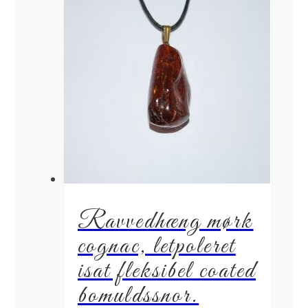
Ravvedhæng mørk
cognac, letpoleret
isat fleksibel coated
bomuldssnor.