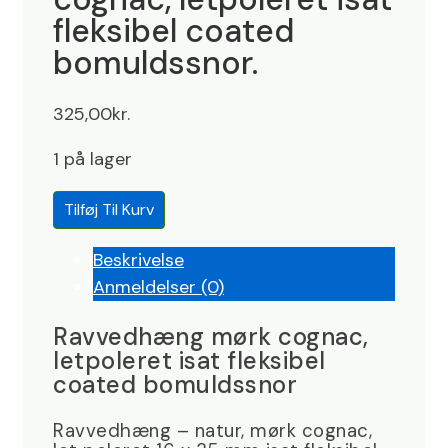
fleksibel coated
bomuldssnor.
325,00
kr.
1 på lager
Ravvedhæng
Tilføj Til Kurv
mørk
cognac,
Beskrivelse
letpoleret
Anmeldelser (0)
isat
Ravvedhæng mørk cognac,
fleksibel
letpoleret isat fleksibel
coated
coated bomuldssnor
bomuldssnor.
antal
Ravvedhæng – natur, mørk cognac,