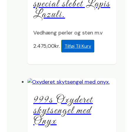
special slebet Lapis
Lazuli.
Vedhæng perler og sten m.v
2.475,00
kr.
Tilføj Til Kurv
999s Oxyderet
skytsengel med
Onyx