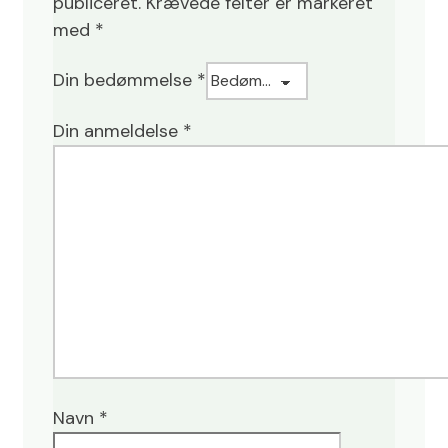
publiceret.
Krævede felter er markeret
med
*
Din bedømmelse
*
Din anmeldelse
*
Navn
*