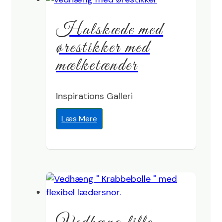
Halskæde med
ørestikker med
mælketænder
Inspirations Galleri
Læs Mere