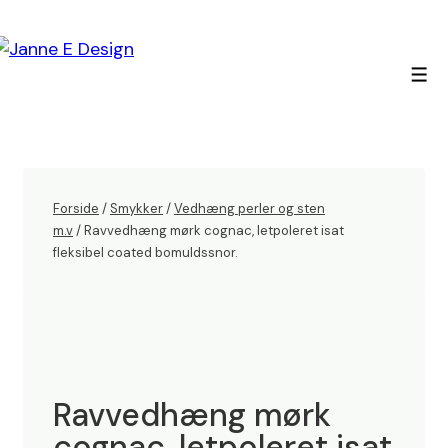
↓
Hop
til
Men
hovedindhold
Forside
/
Smykker
/
Vedhæng perler og sten
m.v
/ Ravvedhæng mørk cognac, letpoleret isat
fleksibel coated bomuldssnor.
Ravvedhæng mørk
cognac, letpoleret isat