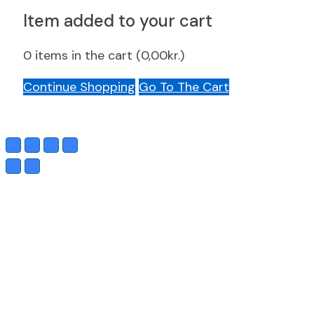
Item added to your cart
0
items in the cart (
0,00
kr.
)
Continue Shopping
Go To The Cart