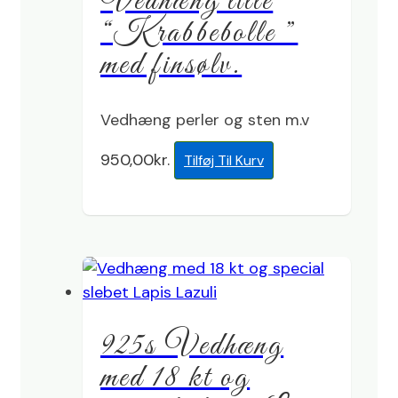
Vedhæng lille
“Krabbebolle ”
med finsølv.
Vedhæng perler og sten m.v
950,00
kr.
Tilføj Til Kurv
925s Vedhæng
med 18 kt og