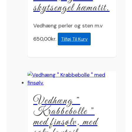
skytsengel hæmatit.
Vedhæng perler og sten m.v
650,00
kr.
Tilføj Til Kurv
Vedhæng ”
Krabbebolle ”
med finsølv, med