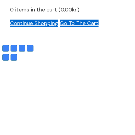
0
items in the cart (
0,00
kr.
)
Continue Shopping
Go To The Cart