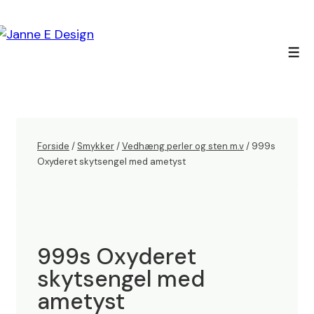
↓
Hop
til
Men
hovedindhold
Forside
/
Smykker
/
Vedhæng perler og sten m.v
/ 999s
Oxyderet skytsengel med ametyst
999s Oxyderet
skytsengel med
ametyst