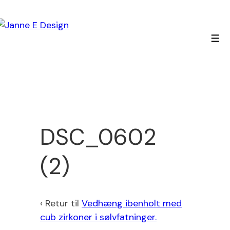
↓
Hop
til
Men
hovedindhold
DSC_0602
(2)
‹ Retur til
Vedhæng ibenholt med
cub zirkoner i sølvfatninger.