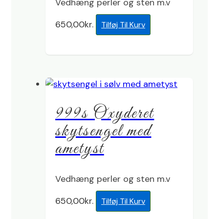
Vedhæng perler og sten m.v
650,00
kr.
Tilføj Til Kurv
999s Oxyderet
skytsengel med
ametyst
Vedhæng perler og sten m.v
650,00
kr.
Tilføj Til Kurv