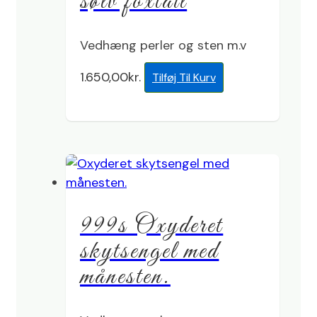
sølv foxtail
Vedhæng perler og sten m.v
1.650,00
kr.
Tilføj Til Kurv
999s Oxyderet
skytsengel med
månesten.