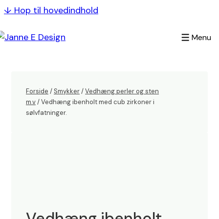
↓ Hop til hovedindhold
Menu
Forside
/
Smykker
/
Vedhæng perler og sten
m.v
/ Vedhæng ibenholt med cub zirkoner i
sølvfatninger.
Vedhæng ibenholt