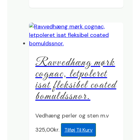
Ravvedhæng mørk
cognac, letpoleret
isat fleksibel coated
bomuldssnor.
Vedhæng perler og sten m.v
325,00
kr.
Tilføj Til Kurv