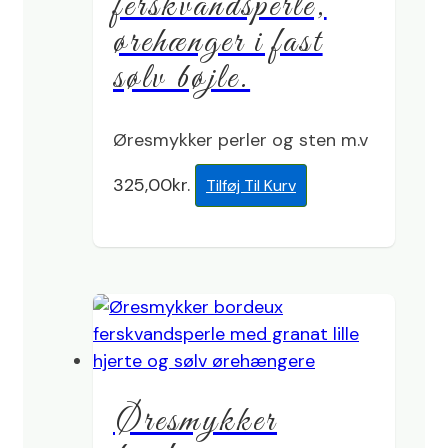
ferskvandsperle,
ørehænger i fast
sølv bøjle.
Øresmykker perler og sten m.v
325,00
kr.
Tilføj Til Kurv
Øresmykker