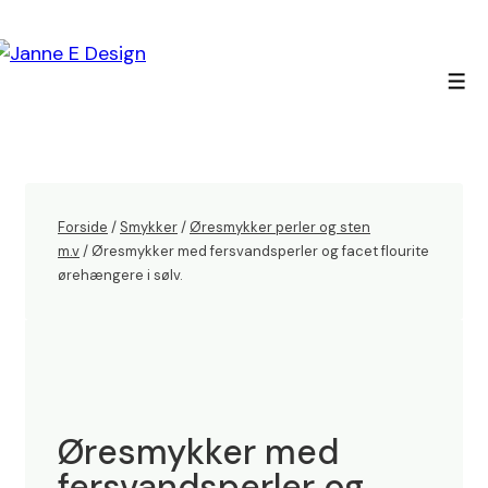
↓
Hop
til
Men
hovedindhold
Forside
/
Smykker
/
Øresmykker perler og sten
m.v
/ Øresmykker med fersvandsperler og facet flourite
ørehængere i sølv.
Øresmykker med
fersvandsperler og