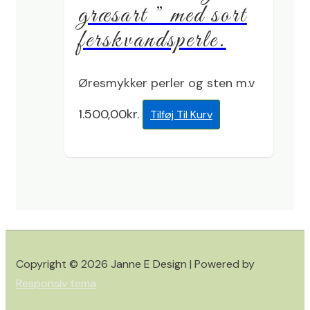
græsart ” med sort
ferskvandsperle.
Øresmykker perler og sten m.v
1.500,00
kr.
Tilføj Til Kurv
Copyright © 2026
Janne E Design
| Powered by
Responsiv tema