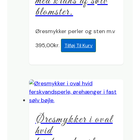
med krans af sølv
blomster.
Øresmykker perler og sten m.v
395,00
kr.
Tilføj Til Kurv
Øresmykker i oval
hvid