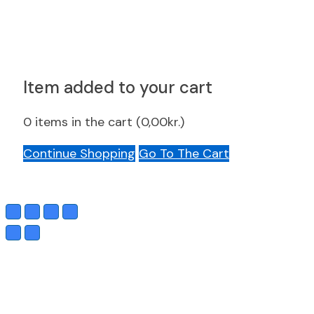
Item added to your cart
0
items in the cart (
0,00
kr.
)
Continue Shopping
Go To The Cart