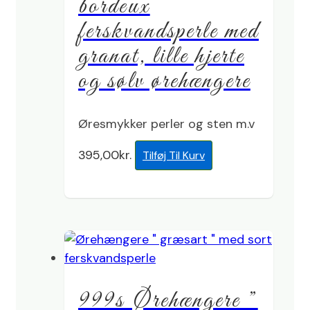
bordeux
ferskvandsperle med
granat, lille hjerte
og sølv ørehængere
Øresmykker perler og sten m.v
395,00
kr.
Tilføj Til Kurv
999s Ørehængere ”