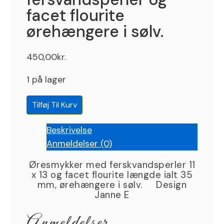
facet flourite
ørehængere i sølv.
450,00
kr.
1 på lager
Øresmykker
Tilføj Til Kurv
med
fersvandsperler
Beskrivelse
og
Anmeldelser (0)
facet
Øresmykker med ferskvandsperler 11
flourite
x 13 og facet flourite længde ialt 35
ørehængere
mm, ørehængere i sølv. Design
Janne E
i
sølv.
Anmeldelser
antal