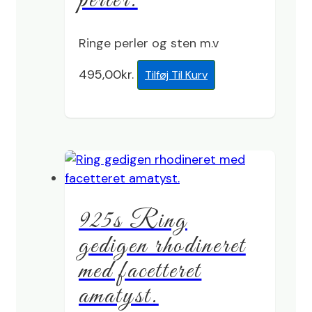
perler.
Ringe perler og sten m.v
495,00
kr.
Tilføj Til Kurv
925s Ring
gedigen rhodineret
med facetteret
amatyst.