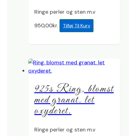
Ringe perler og sten m.v
950,00
kr.
Tilføj Til Kurv
925s Ring, blomst
med granat. let
oxyderet.
Ringe perler og sten m.v