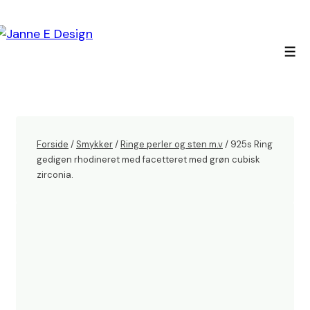
↓
Hop
til
Men
hovedindhold
Forside
/
Smykker
/
Ringe perler og sten m.v
/ 925s Ring
gedigen rhodineret med facetteret med grøn cubisk
zirconia.