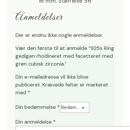
16 mm. Størrelse 56
grøn
Anmeldelser
cubisk
zirconia.
antal
Der er endnu ikke nogle anmeldelser.
Vær den første til at anmelde “925s Ring
gedigen rhodineret med facetteret med
grøn cubisk zirconia.”
Din e-mailadresse vil ikke blive
publiceret.
Krævede felter er markeret
med
*
Din bedømmelse
*
Din anmeldelse
*