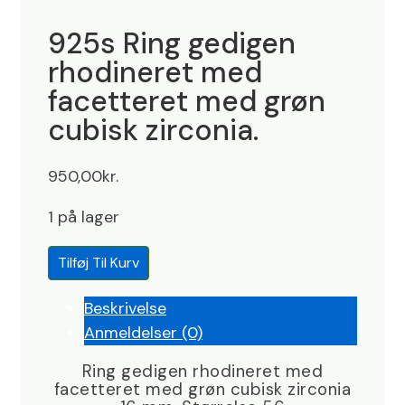
925s Ring gedigen
rhodineret med
facetteret med grøn
cubisk zirconia.
950,00
kr.
1 på lager
925s
Tilføj Til Kurv
Ring
gedigen
Beskrivelse
rhodineret
Anmeldelser (0)
med
Ring gedigen rhodineret med
facetteret
facetteret med grøn cubisk zirconia
med