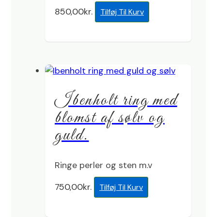
850,00
kr.
Tilføj Til Kurv
Ibenholt ring med
blomst af sølv og
guld.
Ringe perler og sten m.v
750,00
kr.
Tilføj Til Kurv