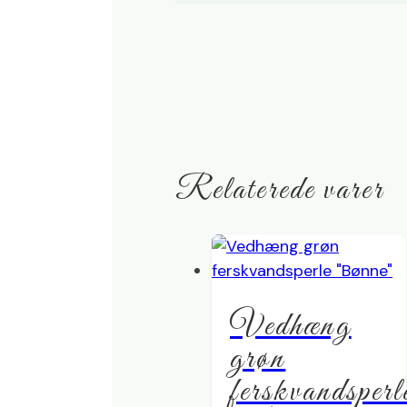
Relaterede varer
Vedhæng
grøn
ferskvandsperl