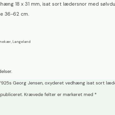
hæng 18 x 31 mm, isat sort lædersnor med sølvdu
de 36-62 cm.
anekær, Langeland
elser.
 “925s Georg Jensen, oxyderet vedhæng isat sort læd
 publiceret.
Krævede felter er markeret med
*