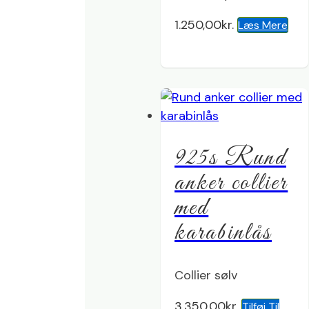
1.250,00
kr.
Læs Mere
925s Rund
anker collier
med
karabinlås
Collier sølv
3.350,00
kr.
Tilføj Til