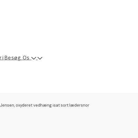
ri
Besøg Os
Jensen, oxyderet vedhæng isat sort lædersnor