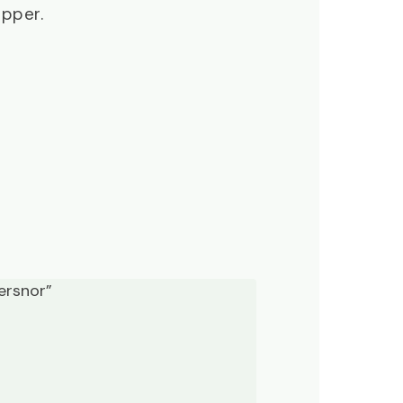
pper.
ersnor”