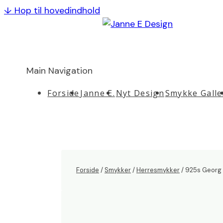
↓ Hop til hovedindhold
Main Navigation
Forside
Janne E.
Nyt Design
Smykke Galle
Forside
/
Smykker
/
Herresmykker
/ 925s Georg 