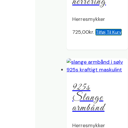
herrering
Herresmykker
725,00
kr.
Tilføj Til Kurv
925s
Slange
armbånd
Herresmykker