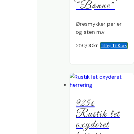
“Bønne”
Øresmykker perler
og sten m.v
250,00
kr.
Tilføj Til Kurv
925s
Rustik let
oxyderet