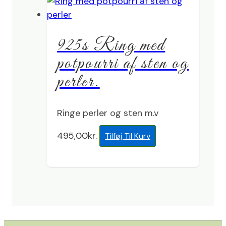
925s Ring med
potpourri af sten og
perler.
Ringe perler og sten m.v
495,00
kr.
Tilføj Til Kurv