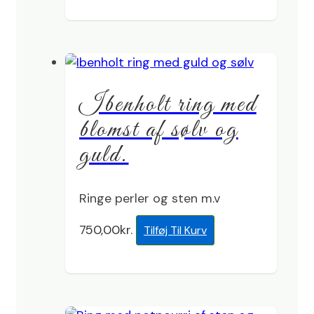
Ibenholt ring med
blomst af sølv og
guld.
Ringe perler og sten m.v
750,00
kr.
Tilføj Til Kurv