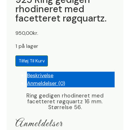
rhodineret med
facetteret røgquartz.
950,00
kr.
1 på lager
925
Tilføj Til Kurv
Ring
gedigen
Beskrivelse
rhodineret
Anmeldelser (0)
med
Ring gedigen rhodineret med
facetteret
facetteret røgquartz 16 mm.
røgquartz.
Størrelse 56.
antal
Anmeldelser