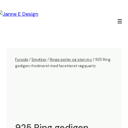
↓
Hop
til
Men
hovedindhold
Forside
/
Smykker
/
Ringe perler og sten m.v
/ 925 Ring
gedigen rhodineret med facetteret røgquartz.
925 Ring gedigen