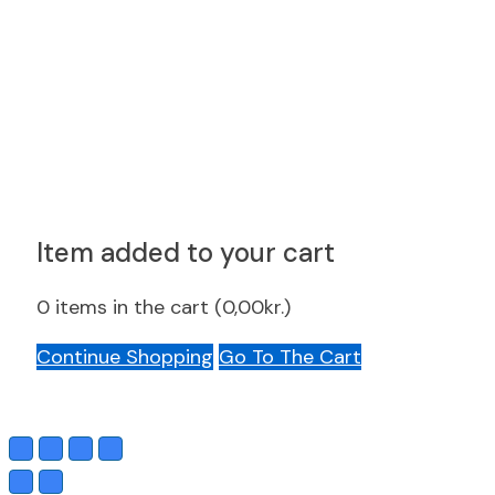
Item added to your cart
0
items in the cart (
0,00
kr.
)
Continue Shopping
Go To The Cart