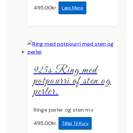
495,00
kr.
Læs Mere
925s Ring med
potpourri af sten og
perler.
Ringe perler og sten m.v
495,00
kr.
Tilføj Til Kurv