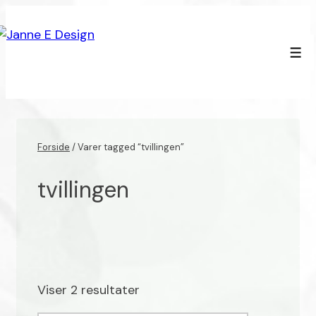
↓
Hop
til
Men
hovedindhold
Forside
/ Varer tagged “tvillingen”
tvillingen
Viser 2 resultater