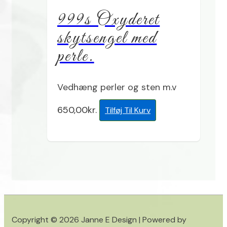
999s Oxyderet
skytsengel med
perle.
Vedhæng perler og sten m.v
650,00
kr.
Tilføj Til Kurv
Copyright © 2026
Janne E Design
| Powered by