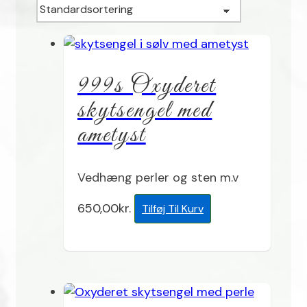
999s Oxyderet
skytsengel med
ametyst
Vedhæng perler og sten m.v
650,00
kr.
Tilføj Til Kurv