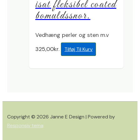
isat fleksibel coated
bomuldssnor.
Vedhæng perler og sten m.v
325,00
kr.
Tilføj Til Kurv
Copyright © 2026
Janne E Design
| Powered by
Responsiv tema