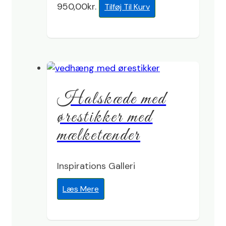
950,00
kr.
Tilføj Til Kurv
Halskæde med
ørestikker med
mælketænder
Inspirations Galleri
Læs Mere