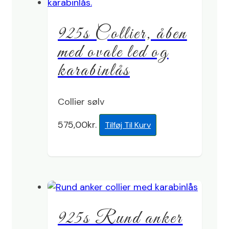
925s Collier, åben
med ovale led og
karabinlås
Collier sølv
575,00
kr.
Tilføj Til Kurv
925s Rund anker