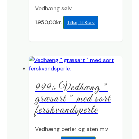
Vedhæng sølv
1.950,00
kr.
Tilføj Til Kurv
999s Vedhæng ”
græsart ” med sort
ferskvandsperle
Vedhæng perler og sten m.v