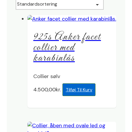
925s Anker facet
collier med
karabinlås
Collier sølv
4.500,00
kr.
Tilføj Til Kurv