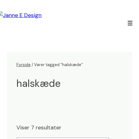
↓
Hop
til
Men
hovedindhold
Forside
/ Varer tagged “halskæde”
halskæde
Viser 7 resultater