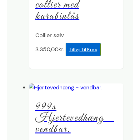
collier med
karabinlås
Collier sølv
3.350,00
kr.
Tilføj Til Kurv
999s
Hjertevedhæng –
vendbar.