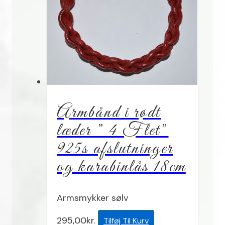
Armbånd i rødt
læder ” 4 Flet”
925s afslutninger
og karabinlås 18cm
Armsmykker sølv
295,00
kr.
Tilføj Til Kurv