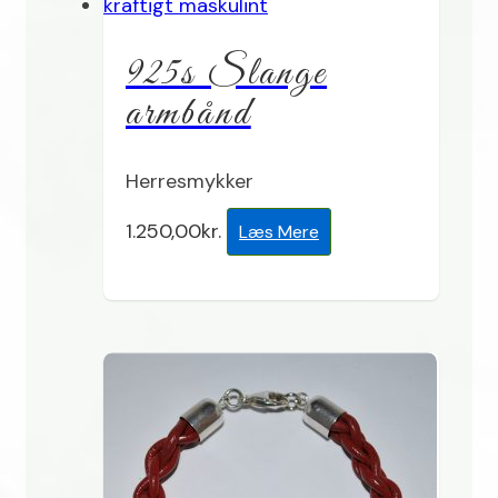
925s Slange
armbånd
Herresmykker
1.250,00
kr.
Læs Mere