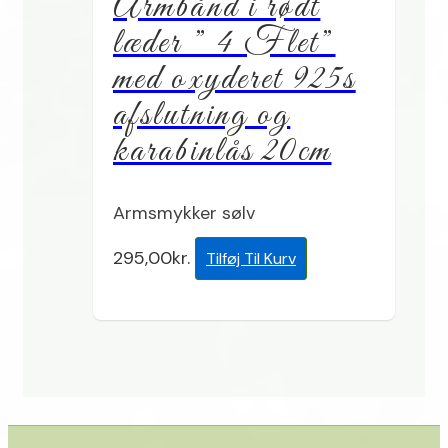
Armbånd i rødt
læder ” 4 Flet”
med oxyderet 925s
afslutning og
karabinlås 20cm
Armsmykker sølv
295,00
kr.
Tilføj Til Kurv