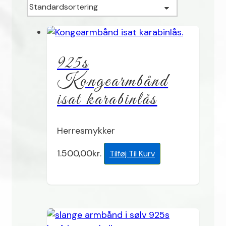
925s
Kongearmbånd
isat karabinlås
Herresmykker
1.500,00
kr.
Tilføj Til Kurv