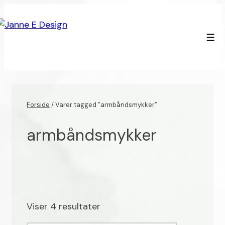
↓
Hop
til
Men
hovedindhold
Forside
/ Varer tagged “armbåndsmykker”
armbåndsmykker
Viser 4 resultater