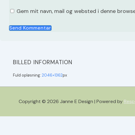
Gem mit navn, mail og websted i denne browse
BILLED INFORMATION
Fuld opløsning:
2046×1362
px
Copyright © 2026
Janne E Design
| Powered by
Resp