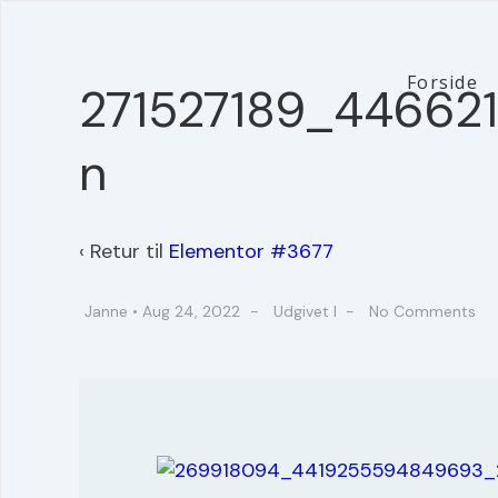
↓
Hop
til
Main
Forside
271527189_4466
hovedindhold
Navigation
n
‹ Retur til
Elementor #3677
Janne
•
Aug 24, 2022
Udgivet I
No Comments