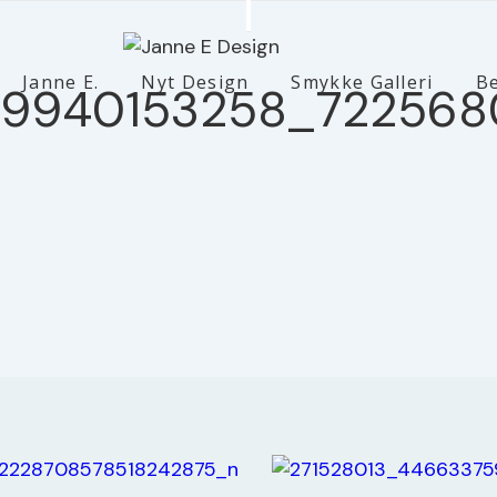
Janne E.
Nyt Design
Smykke Galleri
B
219940153258_72256