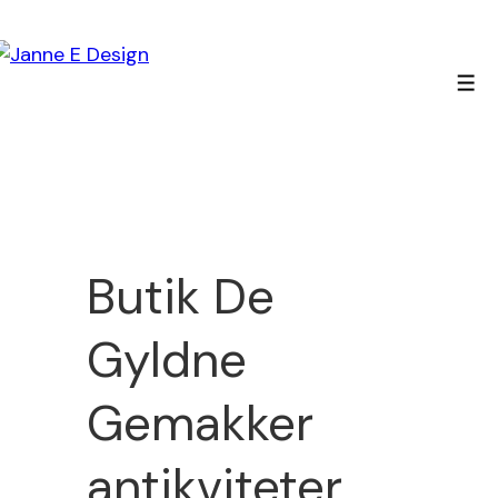
↓
Hop
til
Men
hovedindhold
Butik De
Gyldne
Gemakker
antikviteter