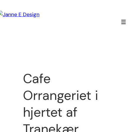
↓
Hop
til
Men
hovedindhold
Cafe
Orrangeriet i
hjertet af
Tranekær