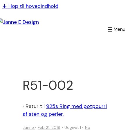
↓ Hop til hovedindhold
Menu
R51-002
‹ Retur til
925s Ring med potpourri
af sten og perler.
Janne
•
Feb 21, 2019
Udgivet I
No