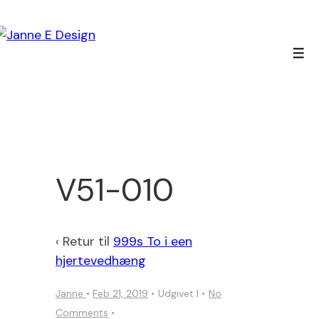
↓
Hop
til
Men
hovedindhold
V51-010
‹ Retur til
999s To i een
hjertevedhæng
Janne
•
Feb 21, 2019
Udgivet I
No
Comments