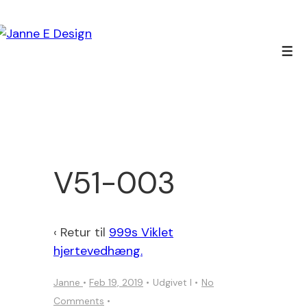
↓
Hop
til
Men
hovedindhold
V51-003
‹ Retur til
999s Viklet
hjertevedhæng.
Janne
•
Feb 19, 2019
Udgivet I
No
Comments