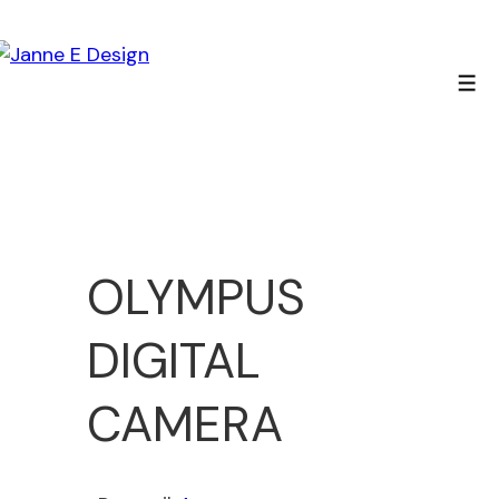
↓
Hop
til
Men
hovedindhold
OLYMPUS
DIGITAL
CAMERA