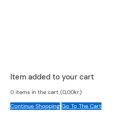
Item added to your cart
0
items in the cart (
0,00
kr.
)
Continue Shopping
Go To The Cart