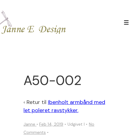
↓
Hop
til
Men
hovedindhold
A50-002
‹ Retur til
Ibenholt armbånd med
let poleret ravstykker.
Janne
•
Feb 14, 2019
Udgivet I
No
Comments