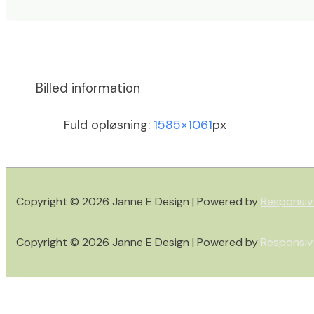
Billed information
Fuld opløsning:
1585×1061
px
Copyright © 2026
Janne E Design
| Powered by
Responsiv
Copyright © 2026
Janne E Design
| Powered by
Responsiv