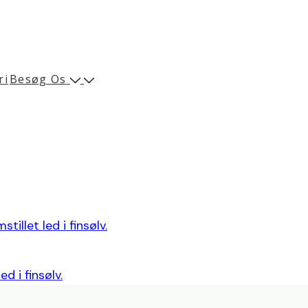
ri
Besøg Os
illet led i finsølv.