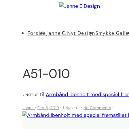
↓
Hop
til
Main
hovedindhold
Forside
Janne E.
Nyt Design
Smykke Galle
Navigation
A51-010
‹ Retur til
Armbånd ibenholt med speciel fremst
Janne
•
Feb 6, 2019
Udgivet I
No Comments