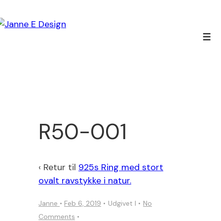
↓
Hop
til
Men
hovedindhold
R50-001
‹ Retur til
925s Ring med stort
ovalt ravstykke i natur.
Janne
•
Feb 6, 2019
Udgivet I
No
Comments