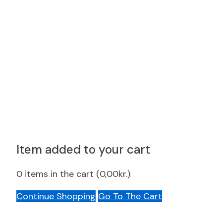
Item added to your cart
0
items in the cart (
0,00
kr.
)
Continue Shopping
Go To The Cart