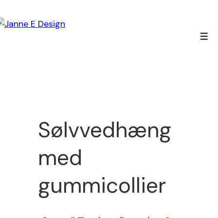
↓
Hop
til
Men
hovedindhold
Sølvvedhæng
med
gummicollier