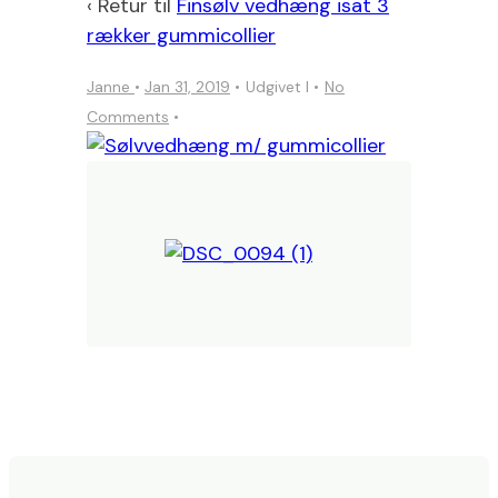
‹ Retur til
Finsølv vedhæng isat 3
rækker gummicollier
Janne
•
Jan 31, 2019
Udgivet I
No
Comments