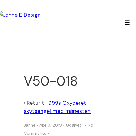
↓
Hop
til
Men
hovedindhold
V50-018
‹ Retur til
999s Oxyderet
skytsengel med månesten.
Janne
•
Apr 9, 2019
Udgivet I
No
Comments