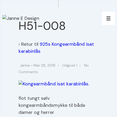
↓
Hop
til
Men
H51-008
hovedindhold
‹ Retur til
925s Kongearmbånd isat
karabinlås
Janne
•
Mar 28, 2019
Udgivet I
No
Comments
flot tungt sølv
kongearmbåndsmykke til både
damer og herrer