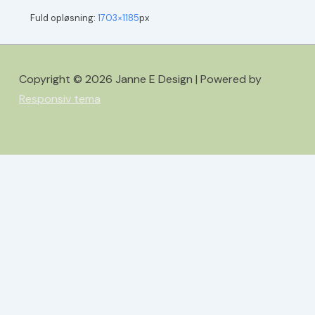
Fuld opløsning:
1703×1185
px
Copyright © 2026
Janne E Design
| Powered by
Responsiv tema