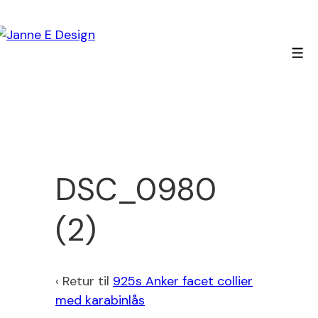
↓
Hop
til
Men
hovedindhold
DSC_0980
(2)
‹ Retur til
925s Anker facet collier
med karabinlås