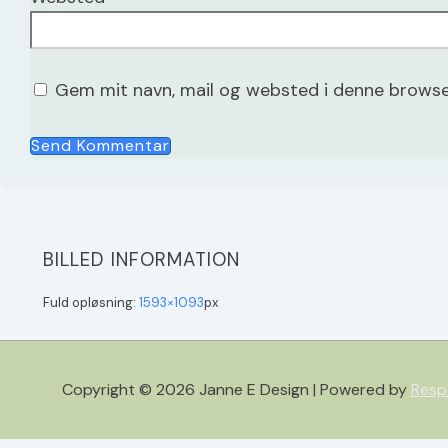
Gem mit navn, mail og websted i denne browse
BILLED INFORMATION
Fuld opløsning:
1593×1093
px
Copyright © 2026
Janne E Design
| Powered by
Resp