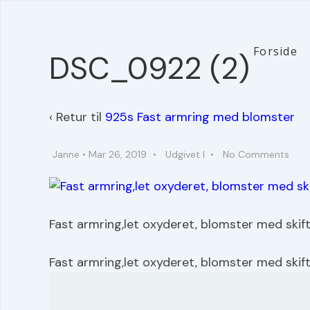
↓
Hop
til
Main
Forside
DSC_0922 (2)
hovedindhold
Navigation
‹ Retur til
925s Fast armring med blomster
Janne
•
Mar 26, 2019
Udgivet I
No Comments
Fast armring,let oxyderet, blomster med skift
Fast armring,let oxyderet, blomster med skift