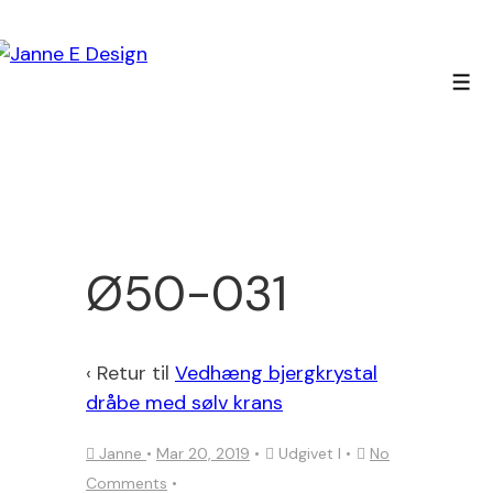
↓
Hop
til
Men
hovedindhold
Ø50-031
‹ Retur til
Vedhæng bjergkrystal
dråbe med sølv krans
Janne
•
Mar 20, 2019
Udgivet I
No
Comments