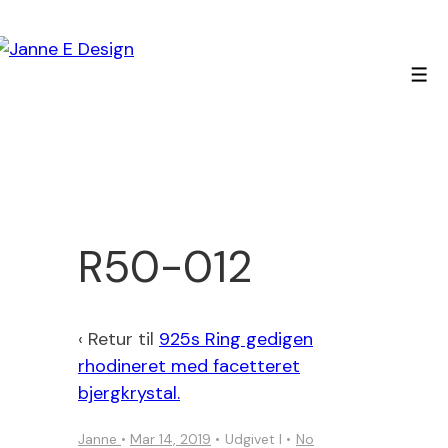
↓
Hop
til
Men
hovedindhold
R50-012
‹ Retur til
925s Ring gedigen
rhodineret med facetteret
bjergkrystal.
Janne
•
Mar 14, 2019
Udgivet I
No