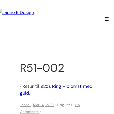
↓
Hop
til
Men
hovedindhold
R51-002
‹ Retur til
925s Ring – blomst med
guld.
Janne
•
Mar 14, 2019
Udgivet I
No
Comments