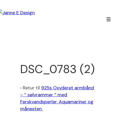
↓
Hop
til
Men
hovedindhold
DSC_0783 (2)
‹ Retur til
925s Oxyderet armbånd
– ” sølvrammer ” med
Ferskvandsperler, Aquamariner og
månesten.