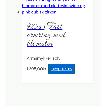
925s Fast
armring med
blomster
Armsmykker sølv
1.395,00
kr.
Tilføj Til Kurv