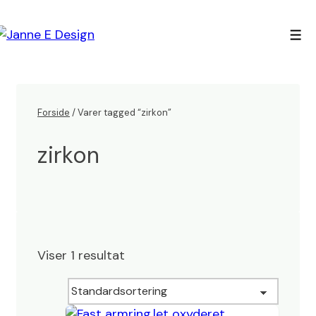
↓
Hop
Men
til
hovedindhold
Forside
/ Varer tagged “zirkon”
zirkon
Viser 1 resultat