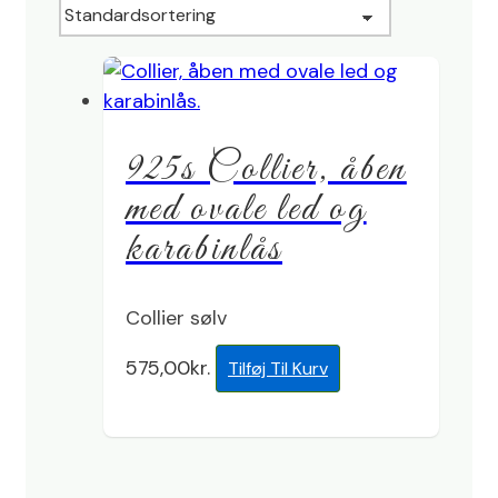
925s Collier, åben
med ovale led og
karabinlås
Collier sølv
575,00
kr.
Tilføj Til Kurv