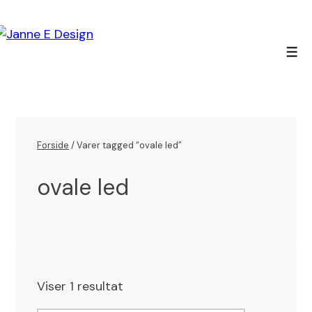
↓
Hop
til
Men
hovedindhold
Forside
/ Varer tagged “ovale led”
ovale led
Viser 1 resultat