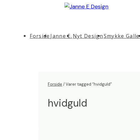
↓
Hop
til
Main
hovedindhold
Forside
Janne E.
Nyt Design
Smykke Galle
Navigation
Forside
/ Varer tagged “hvidguld”
hvidguld