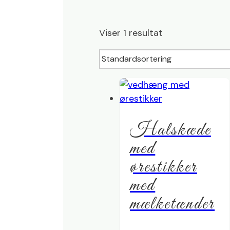
Viser 1 resultat
Halskæde
med
ørestikker
med
mælketænder