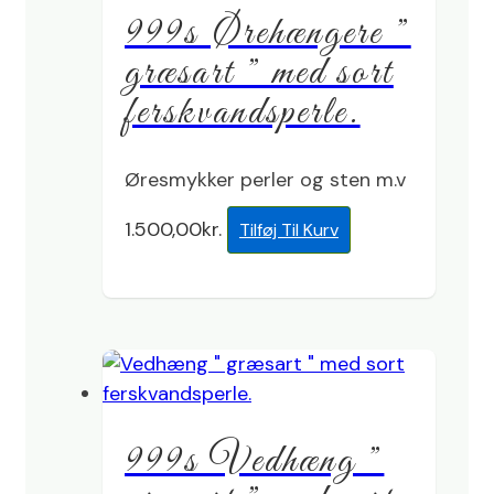
999s Ørehængere ”
græsart ” med sort
ferskvandsperle.
Øresmykker perler og sten m.v
1.500,00
kr.
Tilføj Til Kurv
999s Vedhæng ”