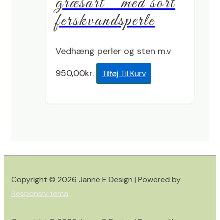
græsart ” med sort
ferskvandsperle
Vedhæng perler og sten m.v
950,00
kr.
Tilføj Til Kurv
Copyright © 2026
Janne E Design
| Powered by
Responsiv tema