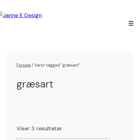
↓
Hop
til
Men
hovedindhold
Forside
/ Varer tagged “græsart”
græsart
Viser 3 resultater