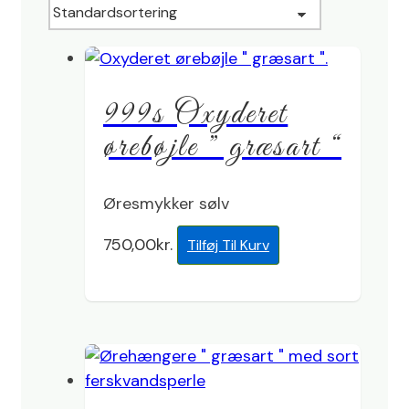
999s Oxyderet
ørebøjle ” græsart “
Øresmykker sølv
750,00
kr.
Tilføj Til Kurv