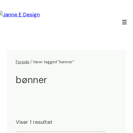
↓
Hop
til
Men
hovedindhold
Forside
/ Varer tagged “bønner”
bønner
Viser 1 resultat