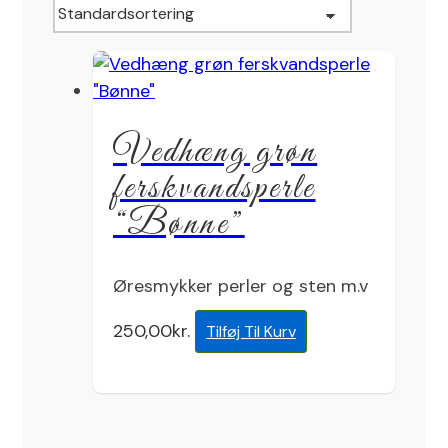
Vedhæng grøn
ferskvandsperle
“Bønne”
Øresmykker perler og sten m.v
250,00
kr.
Tilføj Til Kurv