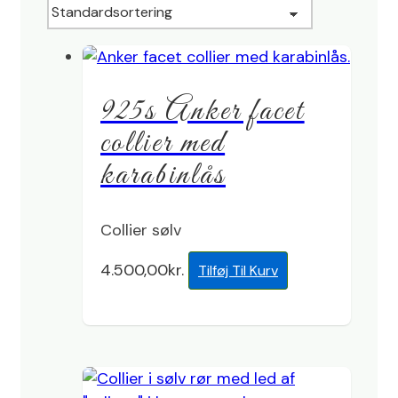
925s Anker facet
collier med
karabinlås
Collier sølv
4.500,00
kr.
Tilføj Til Kurv