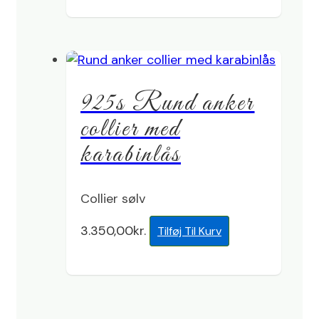
925s Rund anker
collier med
karabinlås
Collier sølv
3.350,00
kr.
Tilføj Til Kurv