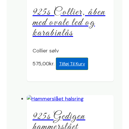
925s Collier, åben
med ovale led og
karabinlås
Collier sølv
575,00
kr.
Tilføj Til Kurv
925s Gedigen
hammerslået