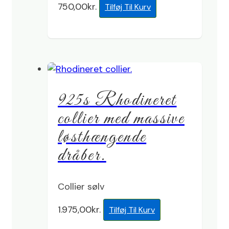
750,00
kr.
Tilføj Til Kurv
925s Rhodineret
collier med massive
løsthængende
dråber.
Collier sølv
1.975,00
kr.
Tilføj Til Kurv