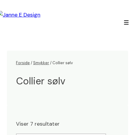
↓
Hop
til
Men
hovedindhold
Forside
/
Smykker
/ Collier sølv
Collier sølv
Viser 7 resultater