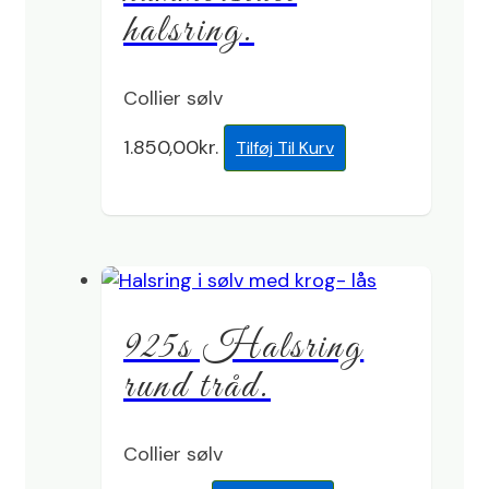
halsring.
Collier sølv
1.850,00
kr.
Tilføj Til Kurv
925s Halsring
rund tråd.
Collier sølv