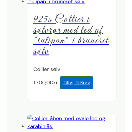
925s Collier i
sølvrør med led af
“tulipan” i bruneret
sølv
Collier sølv
1.700,00
kr.
Tilføj Til Kurv