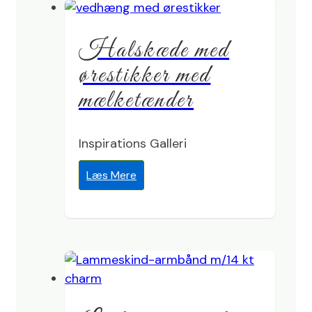
Halskæde med
ørestikker med
mælketænder
Inspirations Galleri
Læs Mere