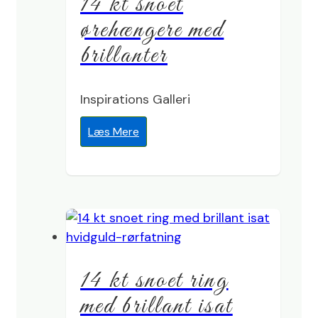
14 kt snoet
ørehængere med
brillanter
Inspirations Galleri
Læs Mere
14 kt snoet ring
med brillant isat