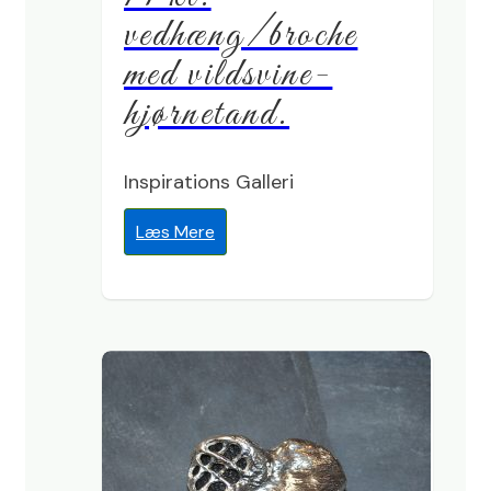
vedhæng/broche
med vildsvine-
hjørnetand.
Inspirations Galleri
Læs Mere