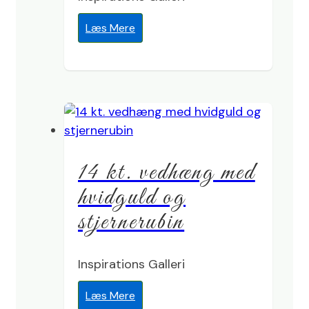
Læs Mere
14 kt. vedhæng med
hvidguld og
stjernerubin
Inspirations Galleri
Læs Mere