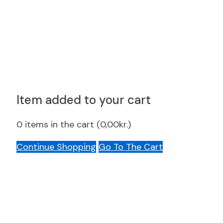
Item added to your cart
0
items in the cart (
0,00
kr.
)
Continue Shopping
Go To The Cart