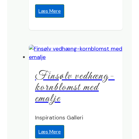
Læs Mere
Finsølv vedhæng-
kornblomst med
emalje
Inspirations Galleri
Læs Mere