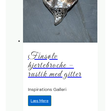
Finsølv
hjertebroche –
rustik med gitter
Inspirations Galleri
Læs Mere