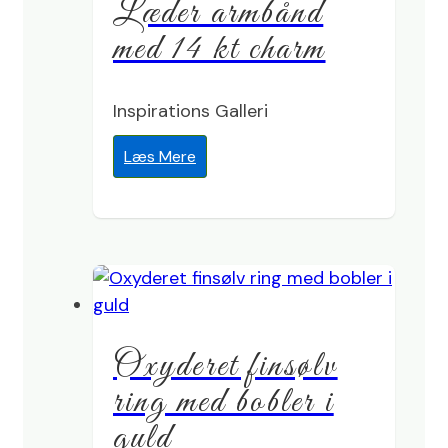
Læder armbånd
med 14 kt charm
Inspirations Galleri
Læs Mere
Oxyderet finsølv
ring med bobler i
guld