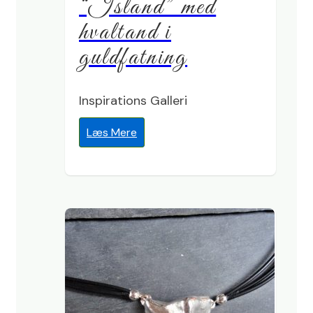
“Island” med
hvaltand i
guldfatning
Inspirations Galleri
Læs Mere