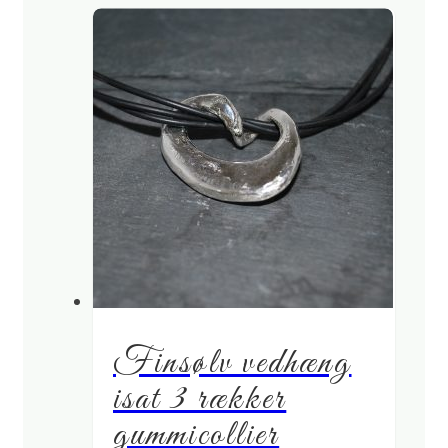
Finsølv vedhæng
isat 3 rækker
gummicollier